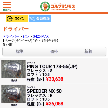
toggle
navigation
menu
ドライバー
ドライバー
>
ピン
>
G425 MAX
1ページ(全1ページ) 1件～3件(全3件)
並び順
標準
価格
新着
シャフト
PING TOUR 173-55(JP)
フレックス：S
ロフト：10.5
¥33,638
程度【B-】
博多店
シャフト
SPEEDER NX 50
フレックス：R
ロフト：10.5
¥36,058
程度【B-】
博多店