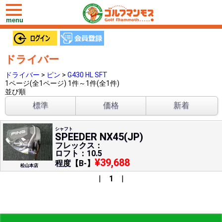
toggle
navigation
menu
ドライバー
ドライバー
>
ピン
>
G430 HL SFT
1ページ(全1ページ) 1件～1件(全1件)
並び順
標準
価格
新着
シャフト
SPEEDER NX45(JP)
フレックス：
ロフト：10.5
¥39,688
程度【B-】
松山本店
|
1
|