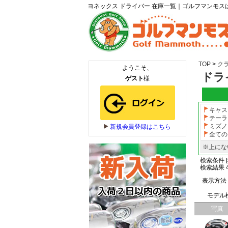
ヨネックス ドライバー 在庫一覧｜ゴルフマンモ
TOP
>
ク
ドラ
キャス
テーラ
ミズノ
全ての
※上にな
検索条件 [
検索結果 4
表示方法
モデル
写真