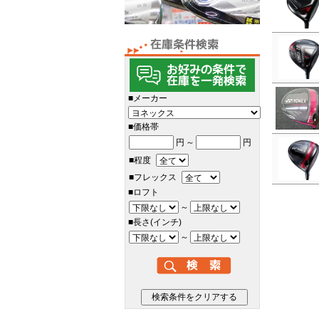
■メーカー
■価格帯
円
～
円
■程度
■フレックス
■ロフト
～
■長さ(インチ)
～