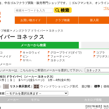
スは、中古ゴルフクラブ買取・販売専門ショップです。｜ゴルフマンモス、オンライ
お買い物ガイド
クラブ検索
新入荷
ラブ検索
>
メンズクラブ ドライバー
>
ヨネックス
イバー ヨネックス
メーカーから検索
コ
キャロウェイ
グローブライド(ダイワ)
コブラ
ーメイド
ピン
フォーティーン
ブリヂス
ヤマハ
ヨネックス
メーカー
いメーカーは、こちらからご希望のメーカーを選択して下さい。
種別:
ドライバー
] [メーカー:
ヨネックス
]
 件 [ ｜
1
｜
1
ページ(全1ページ) 1件～4件(全4 件)
：
リスト表示形式
|
ウィンドウショッピング形式
並び順：
標準
|
価
検索
メーカー
モデル
カタログ情報
【2017年発売】SL