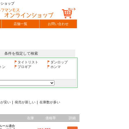
ンショップ
店舗一覧
お問い合わせ
条件を指定して検索
タイトリスト
ダンロップ
トン
プロギア
ホンマ
格が安い
|
発売が新しい
|
在庫数が多い
在庫
価格帯
詳細
Eルール適合