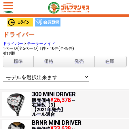
toggle
navigation
menu
ドライバー
ドライバー
>
テーラーメイド
1ページ(全5ページ) 1件～10件(全48件)
並び順
標準
価格
発売
在庫
300 MINI DRIVER
¥26,378
販売価格
～
在庫数【3】
【2021年発売】
ルール適合
BRNR MINI DRIVER
¥33,638
販売価格
～