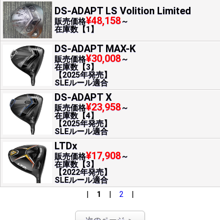
DS-ADAPT LS Volition Limited
¥48,158
販売価格
～
在庫数【1】
DS-ADAPT MAX-K
¥30,008
販売価格
～
在庫数【3】
【2025年発売】
SLEルール適合
DS-ADAPT X
¥23,958
販売価格
～
在庫数【4】
【2025年発売】
SLEルール適合
LTDx
¥17,908
販売価格
～
在庫数【3】
【2022年発売】
SLEルール適合
|
1
|
2
|