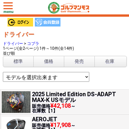
toggle
navigation
menu
ドライバー
ドライバー
>
コブラ
1ページ(全2ページ) 1件～10件(全14件)
並び順
標準
価格
発売
在庫
2025 Limited Edition DS-ADAPT
MAX-K USモデル
¥42,108
販売価格
～
在庫数【1】
AEROJET
¥17,908
販売価格
～