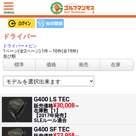
toggle
navigation
menu
ドライバー
ドライバー
>
ピン
1ページ(全2ページ) 1件～10件(全19件)
並び順
標準
価格
発売
在庫
G400 LS TEC
¥30,008
販売価格
～
在庫数【1】
【2017年発売】
SLEルール適合
G400 SF TEC
¥23,958
販売価格
～