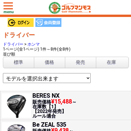
toggle
navigation
menu
ドライバー
ドライバー
>
ホンマ
1ページ(全1ページ) 1件～8件(全8件)
並び順
標準
価格
発売
在庫
BERES NX
¥15,488
販売価格
～
在庫数【1】
【2022年発売】
ルール適合
Be ZEAL 535
¥9,438
販売価格
～