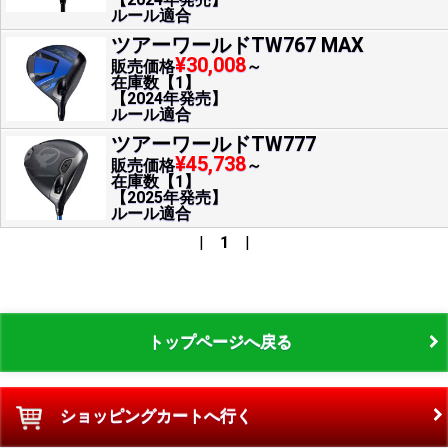
ルール適合
ツアーワールドTW767 MAX
¥30,008
販売価格
～
在庫数【1】
【2024年発売】
ルール適合
ツアーワールドTW777
¥45,738
販売価格
～
在庫数【1】
【2025年発売】
ルール適合
|
1
|
トップページへ戻る
ショッピングカートへ行く