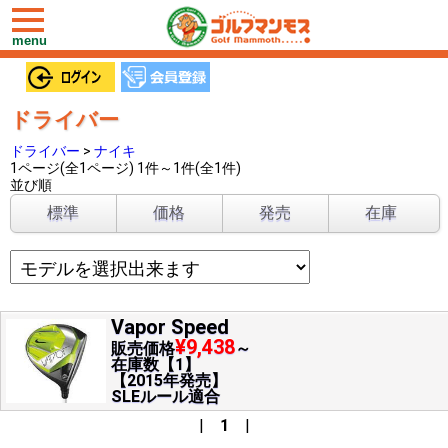
toggle
navigation
menu
ドライバー
ドライバー
>
ナイキ
1ページ(全1ページ) 1件～1件(全1件)
並び順
標準
価格
発売
在庫
Vapor Speed
¥9,438
販売価格
～
在庫数【1】
【2015年発売】
SLEルール適合
|
1
|