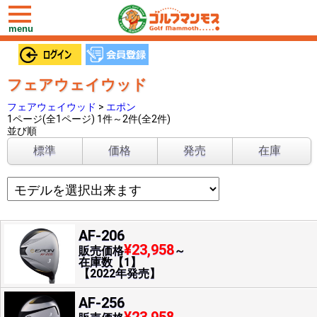
toggle
navigation
menu
フェアウェイウッド
フェアウェイウッド
>
エポン
1ページ(全1ページ) 1件～2件(全2件)
並び順
標準
価格
発売
在庫
AF-206
¥23,958
販売価格
～
在庫数【1】
【2022年発売】
AF-256