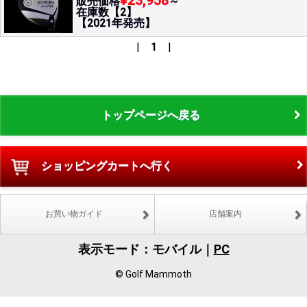
¥23,958
販売価格
～
在庫数【2】
【2021年発売】
|
1
|
トップページへ戻る
ショッピングカートへ行く
お買い物ガイド
店舗案内
表示モード：モバイル｜
PC
© Golf Mammoth