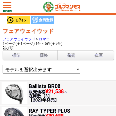
toggle
navigation
menu
フェアウェイウッド
フェアウェイウッド
>
ロマロ
1ページ(全1ページ) 1件～5件(全5件)
並び順
標準
価格
発売
在庫
Ballista BR08
¥21,538
販売価格
～
在庫数【3】
【2023年発売】
RAY TYPER PLUS