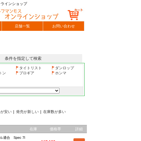
ンラインショップ
店舗一覧
お問い合わせ
条件を指定して検索
タイトリスト
ダンロップ
トン
プロギア
ホンマ
格が安い
|
発売が新しい
|
在庫数が多い
在庫
価格帯
詳細
適合 Spec 7I