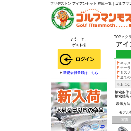
ブリヂストン アイアンセット 在庫一覧｜ゴルフ
TOP
>
ク
アイ
キャス
テーラ
ミズノ
全ての
※上にな
検索条件 [
検索結果 2
表示方法
モデル
写真