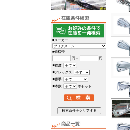
■メーカー
■価格帯
円
～
円
■程度
■フレックス
■番手
■本数
本セット