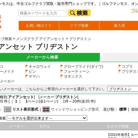
マンモスは、中古ゴルフクラブ買取・販売専門ショップです。｜ゴルフマンモス、オ
お買い物ガイド
クラブ検索
新入荷
ラブ検索
>
メンズクラブ アイアンセット
>
ブリヂストン
アンセット ブリヂストン
メーカーから検索
コ
キャロウェイ
グローブライド(ダイワ)
コブラ
ーメイド
ピン
フォーティーン
ブリヂス
ヤマハ
ヨネックス
メーカー
いメーカーは、こちらからご希望のメーカーを選択して下さい。
種別:
アイアンセット
] [メーカー:
ブリヂストン
]
0 件 [ ｜
1
｜
1
ページ(全1ページ) 1件～20件(全20 件)
：
リスト表示形式
|
ウィンドウショッピング形式
並び順：
標準
|
価
検索
メーカー
モデル
カタログ情報
【2021年発売】ルール