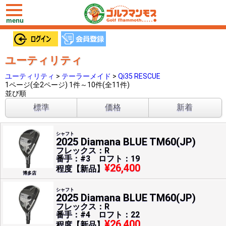
toggle
navigation
menu
ユーティリティ
ユーティリティ
>
テーラーメイド
>
Qi35 RESCUE
1ページ(全2ページ) 1件～10件(全11件)
並び順
標準
価格
新着
シャフト
2025 Diamana BLUE TM60(JP)
フレックス：R
番手：#3 ロフト：19
¥26,400
程度【新品】
博多店
シャフト
2025 Diamana BLUE TM60(JP)
フレックス：R
番手：#4 ロフト：22
¥26,400
程度【新品】