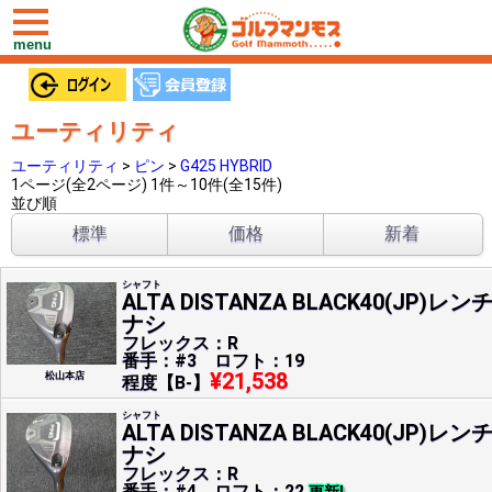
toggle
navigation
menu
ユーティリティ
ユーティリティ
>
ピン
>
G425 HYBRID
1ページ(全2ページ) 1件～10件(全15件)
並び順
標準
価格
新着
シャフト
ALTA DISTANZA BLACK40(JP)レン
ナシ
フレックス：R
番手：#3 ロフト：19
¥21,538
松山本店
程度【B-】
シャフト
ALTA DISTANZA BLACK40(JP)レン
ナシ
フレックス：R
番手：#4 ロフト：22