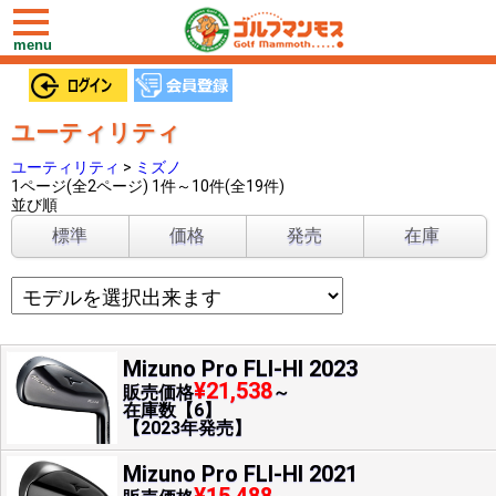
toggle
navigation
menu
ユーティリティ
ユーティリティ
>
ミズノ
1ページ(全2ページ) 1件～10件(全19件)
並び順
標準
価格
発売
在庫
Mizuno Pro FLI-HI 2023
¥21,538
販売価格
～
在庫数【6】
【2023年発売】
Mizuno Pro FLI-HI 2021