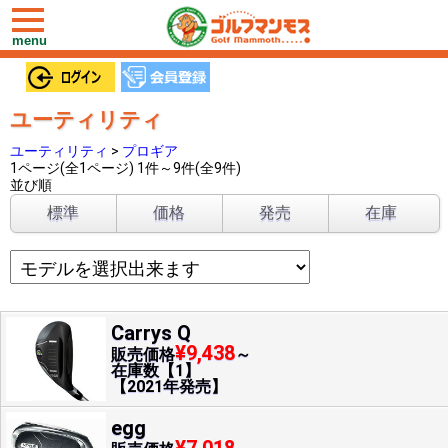
toggle
navigation
menu
ユーティリティ
ユーティリティ
>
プロギア
1ページ(全1ページ) 1件～9件(全9件)
並び順
標準
価格
発売
在庫
Carrys Q
¥9,438
販売価格
～
在庫数【1】
【2021年発売】
egg