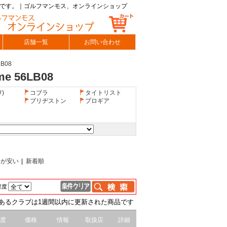
ショップです。｜ゴルフマンモス、オンラインショップ
店舗一覧
お問い合わせ
LB08
 56LB08
)
コブラ
タイトリスト
ブリヂストン
プロギア
格が安い
|
新着順
程度
あるクラブは1週間以内に更新された商品です
度
価格
情報
取扱店
詳細