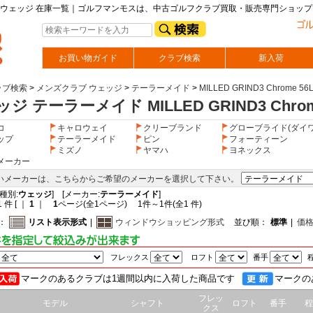
8 テーラーメイド ウェッジ 在庫一覧｜ゴルフマンモスは、中古ゴルフクラブ買取・販売専門
お買い物ガイド
クラブ検索
新入荷
ラブ検索
>
メンズクラブ ウェッジ
>
テーラーメイド
>
MILLED GRIND3 Chrome 56
ジ テーラーメイド MILLED GRIND3 Chrome
コ
キャロウェイ
クリーブランド
グローブライド(ダイワ
ップ
テーラーメイド
ピン
フォーティーン
ミズノ
ヤマハ
ヨネックス
メーカー
いメーカーは、こちらからご希望のメーカーを選択して下さい。
種別:
ウェッジ
] [メーカー:
テーラーメイド
]
 件 [ ｜
1
｜
1
ページ(全1ページ) 1件～1件(全1 件)
：
リスト表示形式
|
ウィンドウショッピング形式
並び順：
標準
|
価
フレックス
ロフト
番手
マークのあるクラブは1週間以内に入荷した商品です
マークの
フレッ
モデル
シャフト
ロフト
番手
程
クス