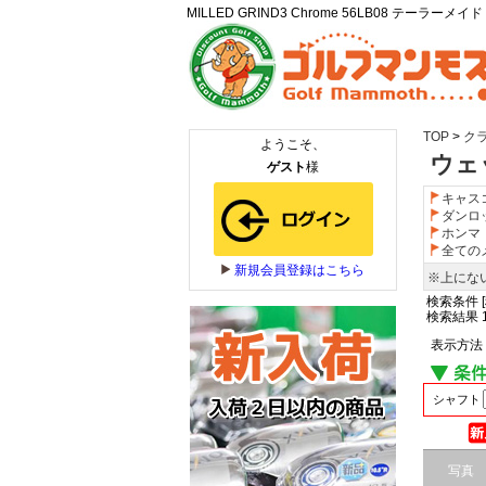
MILLED GRIND3 Chrome 56LB0
TOP
>
ク
ウェッ
キャス
ダンロ
ホンマ
全ての
※上にな
検索条件 [
検索結果 1
表示方法
シャフト
写真