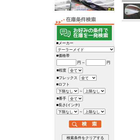
■メーカー
■価格帯
円
～
円
■程度
■フレックス
■ロフト
～
■番手
■長さ(インチ)
～