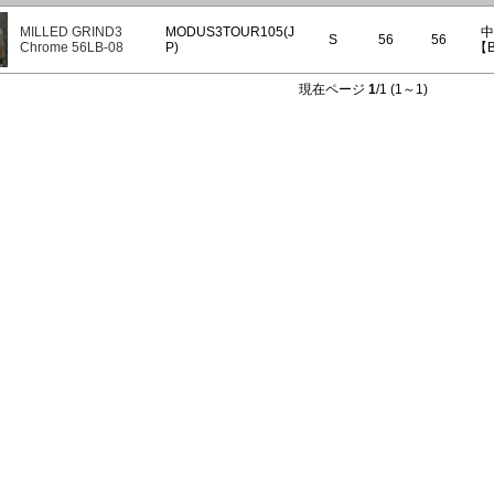
MILLED GRIND3
MODUS3TOUR105(J
中
S
56
56
Chrome 56LB-08
P)
【B
現在ページ
1
/1 (1～1)