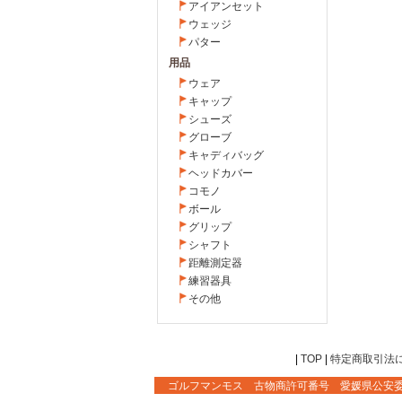
アイアンセット
ウェッジ
パター
用品
ウェア
キャップ
シューズ
グローブ
キャディバッグ
ヘッドカバー
コモノ
ボール
グリップ
シャフト
距離測定器
練習器具
その他
|
TOP
|
特定商取引法
ゴルフマンモス 古物商許可番号 愛媛県公安委員会 