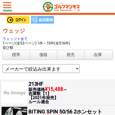
toggle
navigation
menu
ウェッジ
ウェッジ
>
全て
1ページ(全52ページ) 1件～10件(全516件)
並び順
標準
価格
発売
在庫
213HF
¥15,488
販売価格
～
在庫数【1】
【2021年発売】
ルール適合
BITING SPIN 50/56 2ホンセット