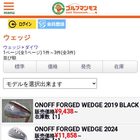
toggle
navigation
menu
ウェッジ
ウェッジ
>
ダイワ
1ページ(全1ページ) 1件～3件(全3件)
並び順
標準
価格
発売
在庫
ONOFF FORGED WEDGE 2019 BLACK
¥9,438
販売価格
～
在庫数【1】
ONOFF FORGED WEDGE 2024
¥11,858
販売価格
～