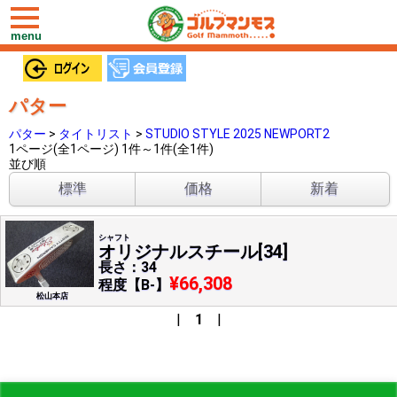
toggle
navigation
menu
パター
パター
>
タイトリスト
>
STUDIO STYLE 2025 NEWPORT2
1ページ(全1ページ) 1件～1件(全1件)
並び順
標準
価格
新着
シャフト
オリジナルスチール[34]
長さ：34
¥66,308
程度【B-】
松山本店
|
1
|