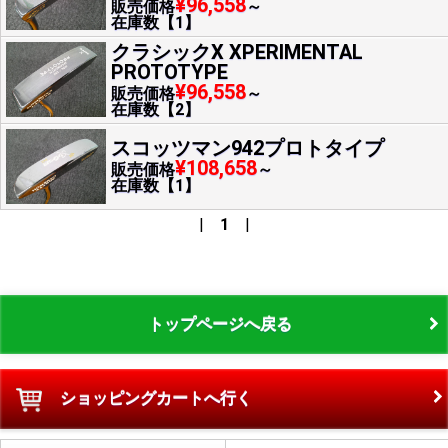
¥96,558
販売価格
～
在庫数【1】
クラシックX XPERIMENTAL
PROTOTYPE
¥96,558
販売価格
～
在庫数【2】
スコッツマン942プロトタイプ
¥108,658
販売価格
～
在庫数【1】
|
1
|
トップページへ戻る
ショッピングカートへ行く