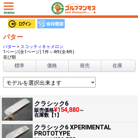
toggle
navigation
menu
パター
パター
>
スコッティキャメロン
1ページ(全1ページ) 1件～4件(全4件)
並び順
標準
価格
発売
在庫
クラシック6
¥154,880
販売価格
～
在庫数【1】
クラシック6 XPERIMENTAL
PROTOTYPE