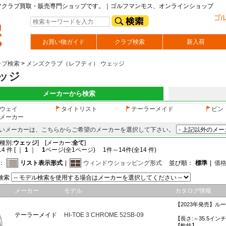
フクラブ買取・販売専門ショップです。｜ゴルフマンモス、オンラインショップ
お買い物ガイド
クラブ検索
新入荷
ラブ検索
>
メンズクラブ（レフティ） ウェッジ
ッジ
メーカーから検索
ウェイ
タイトリスト
テーラーメイド
ピン
メーカー
いメーカーは、こちらからご希望のメーカーを選択して下さい。
種別:
ウェッジ
] [メーカー:
全て
]
4 件 [ ｜
1
｜
1
ページ(全1ページ) 1件～14件(全14 件)
：
リスト表示形式
|
ウィンドウショッピング形式
並び順：
標準
|
価
検索
メーカー
モデル
カタログ情報
【2023年発売】ル
テーラーメイド
HI-TOE 3 CHROME 52SB-09
【長さ:～35.5イン
【軟鉄】