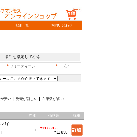
店舗一覧
お問い合わせ
条件を指定して検索
フォーティーン
ミズノ
格が安い
|
発売が新しい
|
在庫数が多い
在庫
価格帯
詳細
ール適合
¥11,858
～
1
¥11,858
チ】