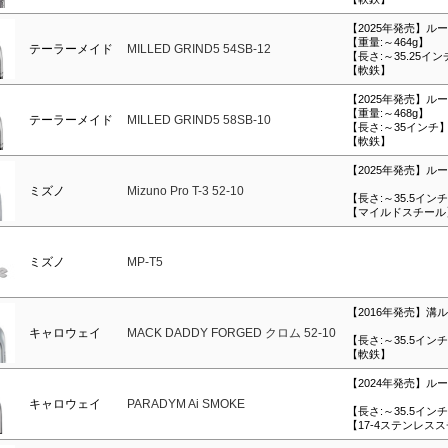
【2025年発売】ル
【重量:～464g】
テーラーメイド
MILLED GRIND5 54SB-12
【長さ:～35.25イ
【軟鉄】
【2025年発売】ル
【重量:～468g】
テーラーメイド
MILLED GRIND5 58SB-10
【長さ:～35インチ
【軟鉄】
【2025年発売】ル
ミズノ
Mizuno Pro T-3 52-10
【長さ:～35.5イン
【マイルドスチール
ミズノ
MP-T5
【2016年発売】溝
キャロウェイ
MACK DADDY FORGED クロム 52-10
【長さ:～35.5イン
【軟鉄】
【2024年発売】ル
キャロウェイ
PARADYM Ai SMOKE
【長さ:～35.5イン
【17-4ステンレス