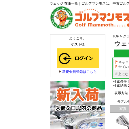
ウェッジ 在庫一覧｜ゴルフマンモスは、中古ゴル
TOP
>
ク
ウェ
キャロ
全ての
※上にな
検索条件 [
検索結果 1
表示方法
モデル
写真