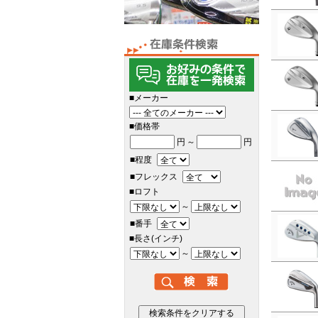
■メーカー
■価格帯
円
～
円
■程度
■フレックス
■ロフト
～
■番手
■長さ(インチ)
～