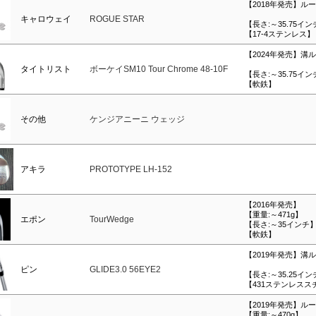
【2018年発売】ル
キャロウェイ
ROGUE STAR
【長さ:～35.75イ
【17-4ステンレス】
【2024年発売】溝
タイトリスト
ボーケイSM10 Tour Chrome 48-10F
【長さ:～35.75イ
【軟鉄】
その他
ケンジアニーニ ウェッジ
アキラ
PROTOTYPE LH-152
【2016年発売】
【重量:～471g】
エポン
TourWedge
【長さ:～35インチ
【軟鉄】
【2019年発売】溝
ピン
GLIDE3.0 56EYE2
【長さ:～35.25イ
【431ステンレスス
【2019年発売】ル
【重量:～470g】