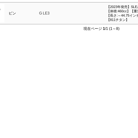
【2023年発売】SL
【体積:460cc】【重
ピン
G LE3
【長さ:～44.75イン
【811チタン】
現在ページ
1
/1 (1～8)