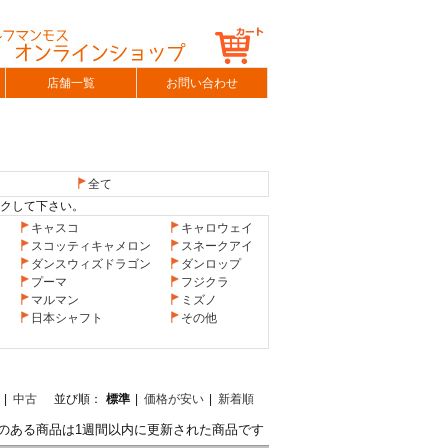
店舗一覧
お問い合わせ
全て
ックして下さい。
キャスコ
キャロウェイ
ノ
スコッティキャメロン
スネークアイ
ダンスウィズドラゴン
ダンロップ
プーマ
フジクラ
マルマン
ミズノ
日本シャフト
その他
|
中古
並び順：
標準
|
価格が安い
|
新着順
のある商品は1週間以内に更新された商品です