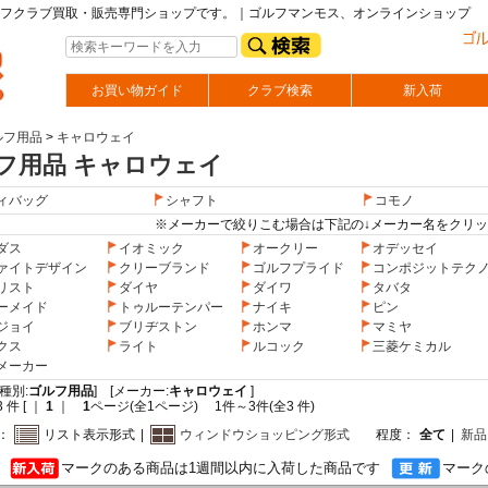
フクラブ買取・販売専門ショップです。｜ゴルフマンモス、オンラインショップ
お買い物ガイド
クラブ検索
新入荷
ルフ用品
>
キャロウェイ
フ用品 キャロウェイ
ィバッグ
シャフト
コモノ
※メーカーで絞りこむ場合は下記の↓メーカー名をクリ
ダス
イオミック
オークリー
オデッセイ
ァイトデザイン
クリーブランド
ゴルフプライド
コンポジットテク
リスト
ダイヤ
ダイワ
タバタ
ーメイド
トゥルーテンパー
ナイキ
ピン
ジョイ
ブリヂストン
ホンマ
マミヤ
クス
ライト
ルコック
三菱ケミカル
メーカー
種別:
ゴルフ用品
] [メーカー:
キャロウェイ
]
 件 [ ｜
1
｜
1
ページ(全1ページ) 1件～3件(全3 件)
：
リスト表示形式
|
ウィンドウショッピング形式
程度：
全て
|
新品
マークのある商品は1週間以内に入荷した商品です
マーク