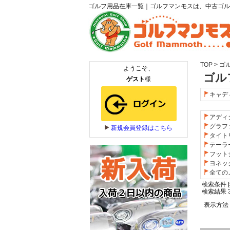
ゴルフ用品在庫一覧｜ゴルフマンモスは、中古ゴル
TOP
>
ゴ
ゴル
キャデ
アディ
グラフ
タイト
テーラ
フット
ヨネッ
全ての
検索条件 [
検索結果 3
表示方法