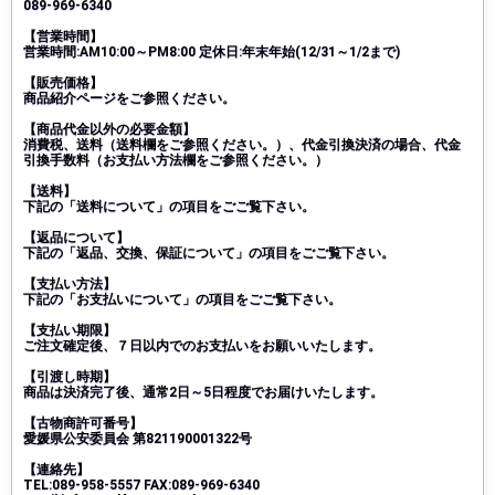
089-969-6340
【営業時間】
営業時間:AM10:00～PM8:00 定休日:年末年始(12/31～1/2まで)
【販売価格】
商品紹介ページをご参照ください。
【商品代金以外の必要金額】
消費税、送料（送料欄をご参照ください。）、代金引換決済の場合、代金
引換手数料（お支払い方法欄をご参照ください。）
【送料】
下記の「送料について」の項目をごご覧下さい。
【返品について】
下記の「返品、交換、保証について」の項目をごご覧下さい。
【支払い方法】
下記の「お支払いについて」の項目をごご覧下さい。
【支払い期限】
ご注文確定後、７日以内でのお支払いをお願いいたします。
【引渡し時期】
商品は決済完了後、通常2日～5日程度でお届けいたします。
【古物商許可番号】
愛媛県公安委員会 第821190001322号
【連絡先】
TEL:089-958-5557 FAX:089-969-6340