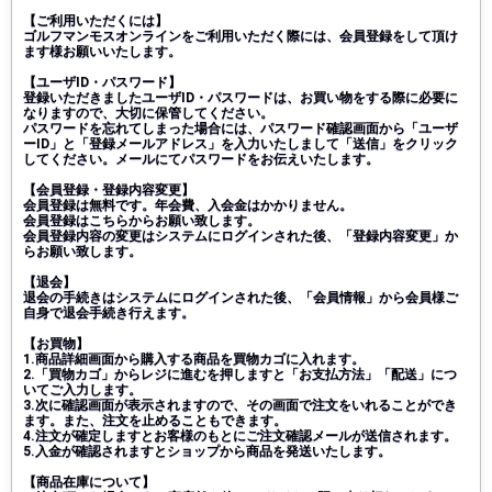
【ご利用いただくには】
ゴルフマンモスオンラインをご利用いただく際には、会員登録をして頂け
ます様お願いいたします。
【ユーザID・パスワード】
登録いただきましたユーザID・パスワードは、お買い物をする際に必要に
なりますので、大切に保管してください。
パスワードを忘れてしまった場合には、パスワード確認画面から「ユーザ
ーID」と「登録メールアドレス」を入力いたしまして「送信」をクリック
してください。メールにてパスワードをお伝えいたします。
【会員登録・登録内容変更】
会員登録は無料です。年会費、入会金はかかりません。
会員登録はこちらからお願い致します。
会員登録内容の変更はシステムにログインされた後、「登録内容変更」か
らお願い致します。
【退会】
退会の手続きはシステムにログインされた後、「会員情報」から会員様ご
自身で退会手続き行えます。
【お買物】
1.商品詳細画面から購入する商品を買物カゴに入れます。
2.「買物カゴ」からレジに進むを押しますと「お支払方法」「配送」につ
いてご入力します。
3.次に確認画面が表示されますので、その画面で注文をいれることができ
ます。また、注文を止めることもできます。
4.注文が確定しますとお客様のもとにご注文確認メールが送信されます。
5.入金が確認されますとショップから商品を発送いたします。
【商品在庫について】