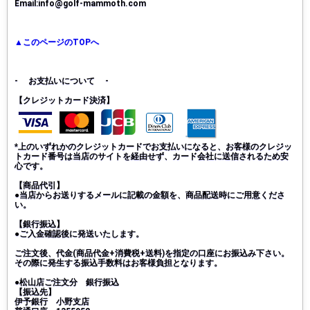
Email:info@golf-mammoth.com
▲このページのTOPへ
- お支払いについて -
【クレジットカード決済】
*上のいずれかのクレジットカードでお支払いになると、お客様のクレジッ
トカード番号は当店のサイトを経由せず、カード会社に送信されるため安
心です。
【商品代引】
●当店からお送りするメールに記載の金額を、商品配送時にご用意くださ
い。
【銀行振込】
●ご入金確認後に発送いたします。
ご注文後、代金(商品代金+消費税+送料)を指定の口座にお振込み下さい。
その際に発生する振込手数料はお客様負担となります。
●松山店ご注文分 銀行振込
【振込先】
伊予銀行 小野支店